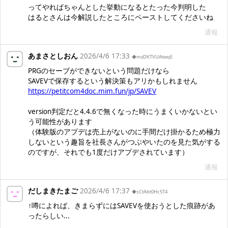
ってやればちゃんとした挙動になるとたった今判明した
はるとさんは今解説したところにペーストしてくださいね
通報
あまさとしおん
2026/4/6 17:33
◆mzDKTVUAtwqE
PRGのセーブができないという問題だけなら
SAVEVで保存するという解決策もアリかもしれません
https://petitcom4doc.mim.fun/jp/SAVEV
version判定だと4.4.6で無くなった時にうまくいかないとい
う可能性があります
（体験版のアプデは売上がないのに手間だけ掛かるため極力
しないという趣旨を社長さんがつぶやいたのを見た気がする
のですが、それでも1度だけアプデされています）
通報
だしまきたまご
2026/4/6 17:37
◆sCtAbt0Hc5T4
↑噂によれば、きまらずにはSAVEVを使おうとした痕跡があ
ったらしい...