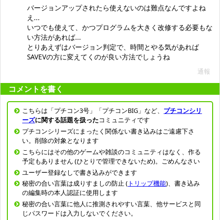
バージョンアップされたら使えないのは難点なんですよね
え...
いつでも使えて、かつプログラムを大きく改修する必要もな
い方法があれば...
とりあえずはバージョン判定で、時間とやる気があれば
SAVEVの方に変えてくのが良い方法でしょうね
通報
コメントを書く
こちらは「プチコン3号」「プチコンBIG」など、
プチコンシリ
ーズ
に関する話題を扱った
コミュニティです
プチコンシリーズにまったく関係ない書き込みはご遠慮下さ
い。削除の対象となります
こちらにはその他のゲームや雑談のコミュニティはなく、作る
予定もありません (ひとりで管理できないため)。ごめんなさい
ユーザー登録なしで書き込みができます
秘密の合い言葉は成りすましの防止 (
トリップ機能
)、書き込み
の編集時の本人認証に使用します
秘密の合い言葉に他人に推測されやすい言葉、他サービスと同
じパスワードは入力しないでください。