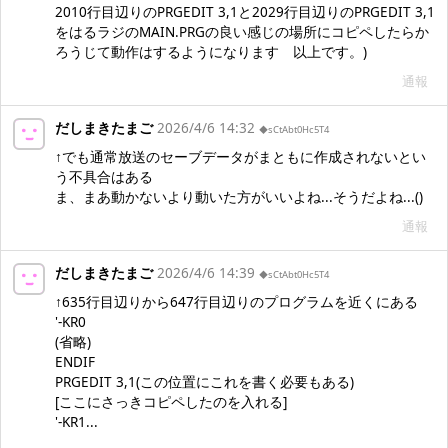
2010行目辺りのPRGEDIT 3,1と2029行目辺りのPRGEDIT 3,1
をはるラジのMAIN.PRGの良い感じの場所にコピペしたらか
ろうじて動作はするようになります 以上です。)
通報
だしまきたまご
2026/4/6 14:32
◆sCtAbt0Hc5T4
↑でも通常放送のセーブデータがまともに作成されないとい
う不具合はある
ま、まあ動かないより動いた方がいいよね...そうだよね...()
通報
だしまきたまご
2026/4/6 14:39
◆sCtAbt0Hc5T4
↑635行目辺りから647行目辺りのプログラムを近くにある
'-KR0
(省略)
ENDIF
PRGEDIT 3,1(この位置にこれを書く必要もある)
[ここにさっきコピペしたのを入れる]
'-KR1...