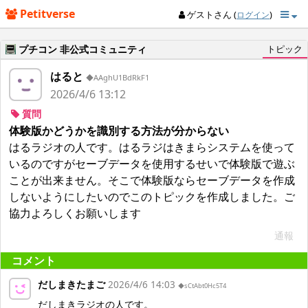
Petitverse
ゲストさん (
)
ログイン
プチコン 非公式コミュニティ
トピック
はると
◆AAghU1BdRkF1
2026/4/6 13:12
質問
体験版かどうかを識別する方法が分からない
はるラジオの人です。はるラジはきまらシステムを使って
いるのですがセーブデータを使用するせいで体験版で遊ぶ
ことが出来ません。そこで体験版ならセーブデータを作成
しないようにしたいのでこのトピックを作成しました。ご
協力よろしくお願いします
通報
コメント
だしまきたまご
2026/4/6 14:03
◆sCtAbt0Hc5T4
だしまきラジオの人です。