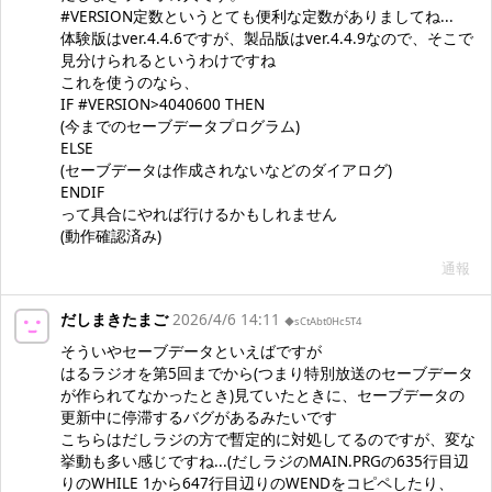
#VERSION定数というとても便利な定数がありましてね...
体験版はver.4.4.6ですが、製品版はver.4.4.9なので、そこで
見分けられるというわけですね
これを使うのなら、
IF #VERSION>4040600 THEN
(今までのセーブデータプログラム)
ELSE
(セーブデータは作成されないなどのダイアログ)
ENDIF
って具合にやれば行けるかもしれません
(動作確認済み)
通報
だしまきたまご
2026/4/6 14:11
◆sCtAbt0Hc5T4
そういやセーブデータといえばですが
はるラジオを第5回までから(つまり特別放送のセーブデータ
が作られてなかったとき)見ていたときに、セーブデータの
更新中に停滞するバグがあるみたいです
こちらはだしラジの方で暫定的に対処してるのですが、変な
挙動も多い感じですね...(だしラジのMAIN.PRGの635行目辺
りのWHILE 1から647行目辺りのWENDをコピペしたり、