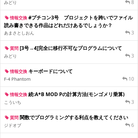
8
みどり
#プチコン3号 プロジェクトを跨いでファイル
情報交換
読み書きできる作品はどれだけあるでしょうか？
3
あまさとしおん
[3号→4]完全に移行不可なプログラムについて
質問
3
みどり
キーボードについて
情報交換
10
F-4 Phantom
続:A*B MOD Pの計算方法(モンゴメリ乗算)
情報交換
3
こういち
関数でプログラミングする利点を教えてください
質問
6
ジドオブ